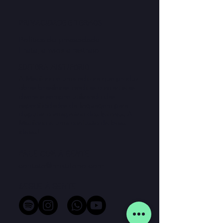
privacidade e termos
Política de privacidade
Frete, envios​ e rastreio
editora Mistifório
A Mistifório é uma editora que produz
obras brasileiras inéditas com artistas
diversos sempre utilizando das
especificidades da linguagem para
disputar o imaginário dos leitores. A
Mistifório é uma confusão de boas
ideias!
Fale com a gente
contato@mistiforio.com
Segue a gente