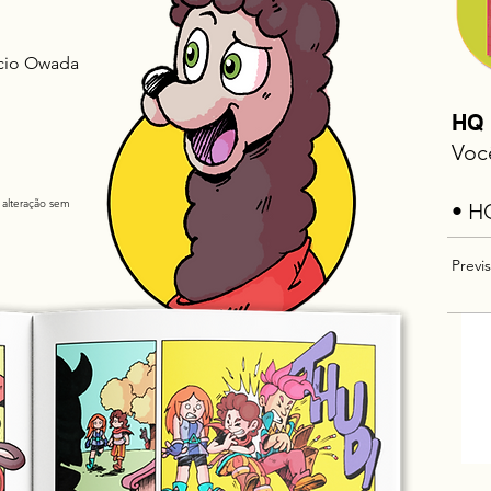
ício Owada
HQ 
Voc
 alteração sem
• H
Previ