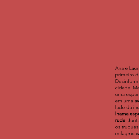
Ana e Laur
primeiro d
Desinform
cidade. Ma
uma experi
em uma
av
lado da in
lhama espe
rude
. Junt
os truques
milagrosa