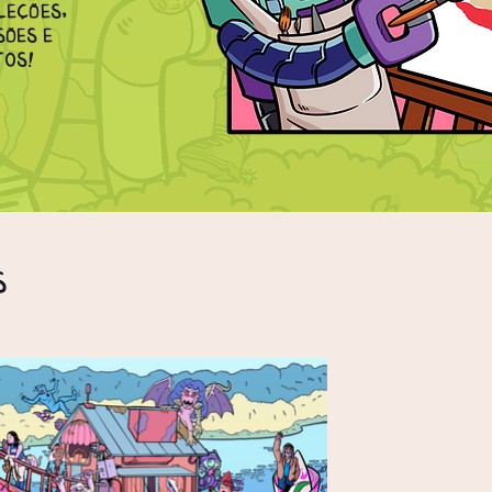
leções,
ões e
tos!
s