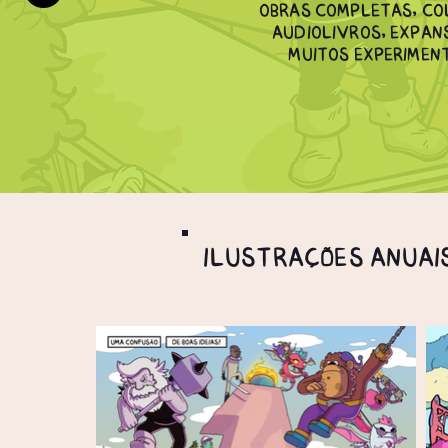
Obras completas, co
audiolivros,
expans
muitos experimen
Ilustrações anuai