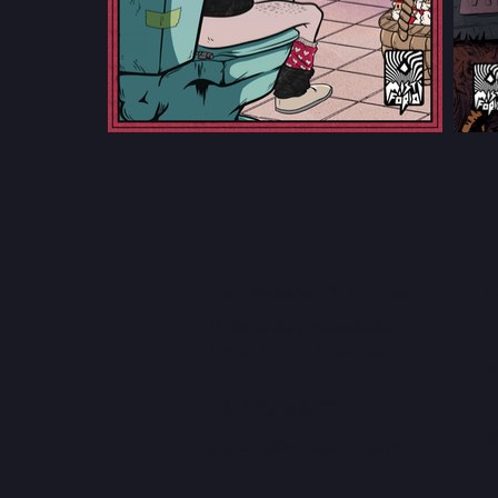
privacidade e termos
e
Política de privacidade
A
Frete, envios​ e rastreio
b
u
Fale com a gente
p
M
contato@mistiforio.com