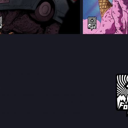
ditora Mistifório
 Mistifório é uma editora que produz obras
rasileiras inéditas com artistas diversos sempre
tilizando das especificidades da linguagem
ara disputar o imaginário dos leitores. A
istifório é uma confusão de boas ideias!