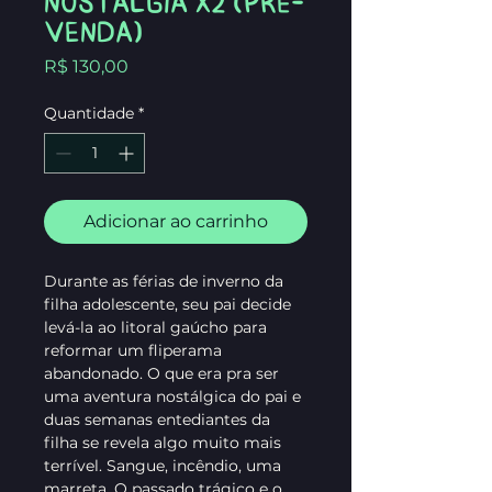
Nostalgia x2 (Pré-
venda)
Preço
R$ 130,00
Quantidade
*
Adicionar ao carrinho
Durante as férias de inverno da
filha adolescente, seu pai decide
levá-la ao litoral gaúcho para
reformar um fliperama
abandonado. O que era pra ser
uma aventura nostálgica do pai e
duas semanas entediantes da
filha se revela algo muito mais
terrível. Sangue, incêndio, uma
marreta. O passado trágico e o