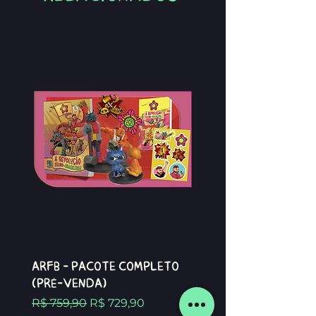
ARFB - Pacote completo
(Pré-venda)
Preço normal
Preço promocional
R$ 759,90
R$ 729,90