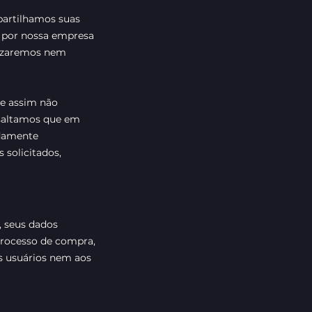
partilhamos suas
s por nossa empresa
alizaremos nem
 e assim não
ssaltamos que em
idamente
 solicitados,
, seus dados
 processo de compra,
s usuários nem aos