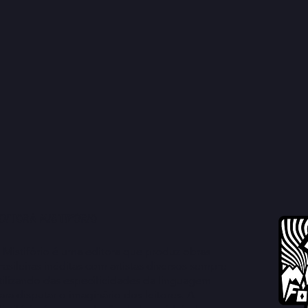
ditora Mistifório
 Mistifório é uma editora que produz obras
rasileiras inéditas com artistas diversos sempre
tilizando das especificidades da linguagem
ara disputar o imaginário dos leitores. A