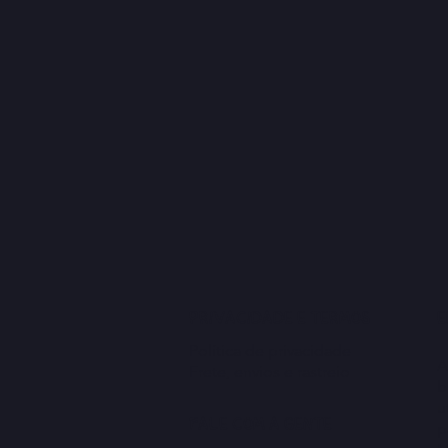
privacidade e termos
e
Política de privacidade
A
Frete, envios​ e rastreio
b
u
Fale com a gente
p