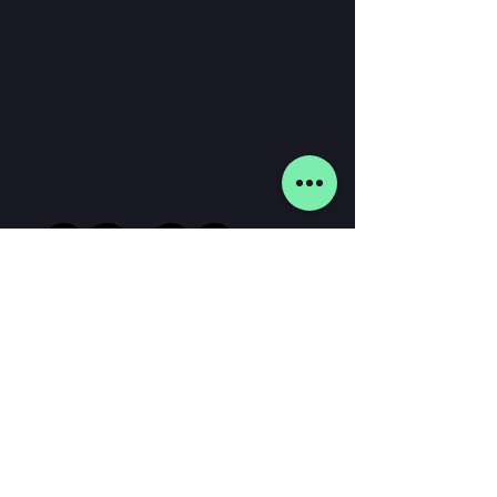
diversos sempre utilizando das
especificidades da linguagem para
disputar o imaginário dos leitores. A
Mistifório é uma confusão de boas
ideias!
Fale com a gente
contato@mistiforio.com
Segue a gente