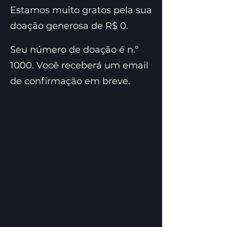
Estamos muito gratos pela sua
doação generosa de R$ 0.
Seu número de doação é n.º
1000. Você receberá um email
de confirmação em breve.
privacidade e termos
Política de privacidade
Frete, envios​ e rastreio
editora Mistifório
A Mistifório é uma editora que produz
obras brasileiras inéditas com artistas