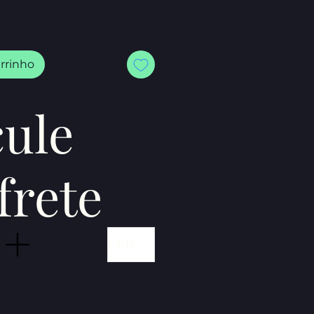
arrinho
cule
frete
r