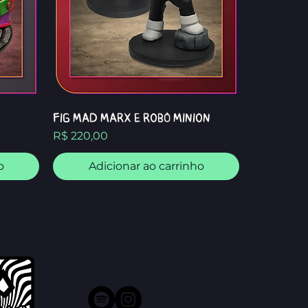
FIG MAD MARX e Robô Minion
Preço
R$ 220,00
o
Adicionar ao carrinho
Segue a gente