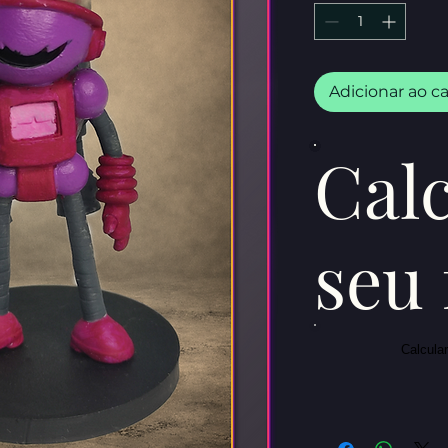
Adicionar ao c
Cal
seu 
Calcula