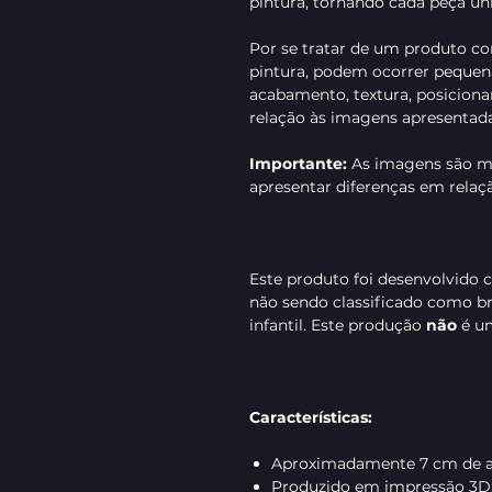
pintura, tornando cada peça úni
Por se tratar de um produto c
pintura, podem ocorrer pequena
acabamento, textura, posicion
relação às imagens apresentada
Importante:
As imagens são me
apresentar diferenças em relaçã
Este produto foi desenvolvido 
não sendo classificado como b
infantil. Este produção
não
é um
Características:
Aproximadamente 7 cm de al
Produzido em impressão 3D