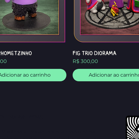
phometzinho
FIG Trio Diorama
Preço
,00
R$ 300,00
Adicionar ao carrinho
Adicionar ao carrinh
ditora Mistifório
 Mistifório é uma editora que produz obras
rasileiras inéditas com artistas diversos sempre