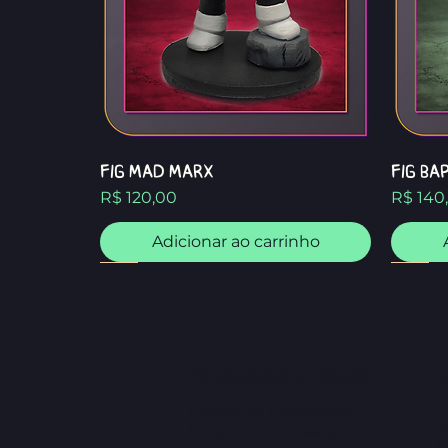
FIG MAD MARX
FIG Ba
Preço
Preço
R$ 120,00
R$ 140
Adicionar ao carrinho
FIG
FIG
privacidade e termos
e
Política de privacidade
A
Frete, envios​ e rastreio
b